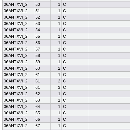
06ANTXVI_2
50
1
C
06ANTXVI_2
51
1
C
06ANTXVI_2
52
1
C
06ANTXVI_2
53
1
C
06ANTXVI_2
54
1
C
06ANTXVI_2
55
1
C
06ANTXVI_2
56
1
C
06ANTXVI_2
57
1
C
06ANTXVI_2
58
1
C
06ANTXVI_2
59
1
C
06ANTXVI_2
60
2
C
06ANTXVI_2
61
1
C
06ANTXVI_2
61
2
C
06ANTXVI_2
61
3
C
06ANTXVI_2
62
1
C
06ANTXVI_2
63
1
C
06ANTXVI_2
64
1
C
06ANTXVI_2
65
1
C
06ANTXVI_2
66
1
C
06ANTXVI_2
67
1
C