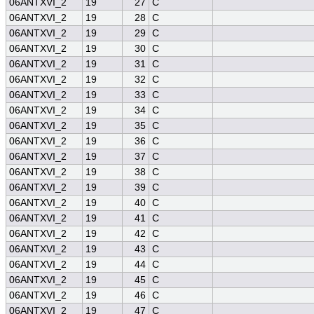
06ANTXVI_2
19
27
C
06ANTXVI_2
19
28
C
06ANTXVI_2
19
29
C
06ANTXVI_2
19
30
C
06ANTXVI_2
19
31
C
06ANTXVI_2
19
32
C
06ANTXVI_2
19
33
C
06ANTXVI_2
19
34
C
06ANTXVI_2
19
35
C
06ANTXVI_2
19
36
C
06ANTXVI_2
19
37
C
06ANTXVI_2
19
38
C
06ANTXVI_2
19
39
C
06ANTXVI_2
19
40
C
06ANTXVI_2
19
41
C
06ANTXVI_2
19
42
C
06ANTXVI_2
19
43
C
06ANTXVI_2
19
44
C
06ANTXVI_2
19
45
C
06ANTXVI_2
19
46
C
06ANTXVI_2
19
47
C