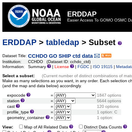
ERDDAP
Easier Access To GOMO OSMC D
ERDDAP
>
tabledap
> Subset
CCHDO GO SHIP ctd data
Dataset Title:
Institution:
CCHDO (Dataset ID: cchdo_ctd)
Information:
Summary
|
License
|
FGDC
|
ISO 19115
|
Metadat
Select a subset:
(Current number of distinct combinations of mat
Make as many selections as you want, in any order. Each selection c
(and the map and data below) accordingly.
expocode
=
1847 options
station
=
5644 options
cast
=
120 options
profile_type
=
1 option: C
geometry_container
=
1 option:
View:
Map of All Related Data
Distinct Data Counts
D