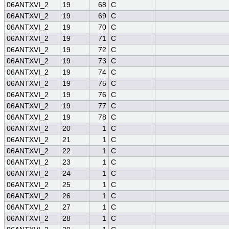
06ANTXVI_2
19
68
C
06ANTXVI_2
19
69
C
06ANTXVI_2
19
70
C
06ANTXVI_2
19
71
C
06ANTXVI_2
19
72
C
06ANTXVI_2
19
73
C
06ANTXVI_2
19
74
C
06ANTXVI_2
19
75
C
06ANTXVI_2
19
76
C
06ANTXVI_2
19
77
C
06ANTXVI_2
19
78
C
06ANTXVI_2
20
1
C
06ANTXVI_2
21
1
C
06ANTXVI_2
22
1
C
06ANTXVI_2
23
1
C
06ANTXVI_2
24
1
C
06ANTXVI_2
25
1
C
06ANTXVI_2
26
1
C
06ANTXVI_2
27
1
C
06ANTXVI_2
28
1
C