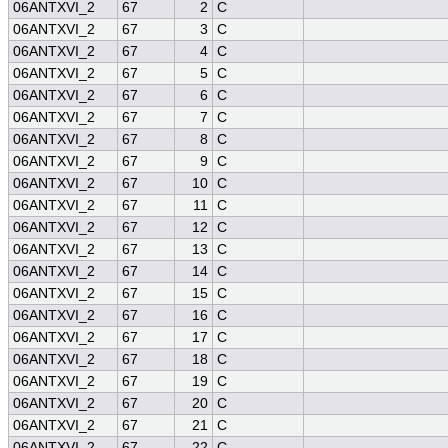
06ANTXVI_2
67
2
C
06ANTXVI_2
67
3
C
06ANTXVI_2
67
4
C
06ANTXVI_2
67
5
C
06ANTXVI_2
67
6
C
06ANTXVI_2
67
7
C
06ANTXVI_2
67
8
C
06ANTXVI_2
67
9
C
06ANTXVI_2
67
10
C
06ANTXVI_2
67
11
C
06ANTXVI_2
67
12
C
06ANTXVI_2
67
13
C
06ANTXVI_2
67
14
C
06ANTXVI_2
67
15
C
06ANTXVI_2
67
16
C
06ANTXVI_2
67
17
C
06ANTXVI_2
67
18
C
06ANTXVI_2
67
19
C
06ANTXVI_2
67
20
C
06ANTXVI_2
67
21
C
06ANTXVI_2
67
22
C