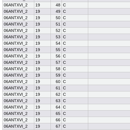
06ANTXVI_2
19
48
C
06ANTXVI_2
19
49
C
06ANTXVI_2
19
50
C
06ANTXVI_2
19
51
C
06ANTXVI_2
19
52
C
06ANTXVI_2
19
53
C
06ANTXVI_2
19
54
C
06ANTXVI_2
19
55
C
06ANTXVI_2
19
56
C
06ANTXVI_2
19
57
C
06ANTXVI_2
19
58
C
06ANTXVI_2
19
59
C
06ANTXVI_2
19
60
C
06ANTXVI_2
19
61
C
06ANTXVI_2
19
62
C
06ANTXVI_2
19
63
C
06ANTXVI_2
19
64
C
06ANTXVI_2
19
65
C
06ANTXVI_2
19
66
C
06ANTXVI_2
19
67
C