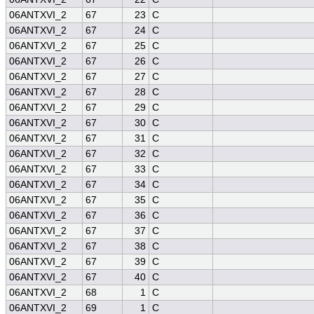
06ANTXVI_2
67
23
C
06ANTXVI_2
67
24
C
06ANTXVI_2
67
25
C
06ANTXVI_2
67
26
C
06ANTXVI_2
67
27
C
06ANTXVI_2
67
28
C
06ANTXVI_2
67
29
C
06ANTXVI_2
67
30
C
06ANTXVI_2
67
31
C
06ANTXVI_2
67
32
C
06ANTXVI_2
67
33
C
06ANTXVI_2
67
34
C
06ANTXVI_2
67
35
C
06ANTXVI_2
67
36
C
06ANTXVI_2
67
37
C
06ANTXVI_2
67
38
C
06ANTXVI_2
67
39
C
06ANTXVI_2
67
40
C
06ANTXVI_2
68
1
C
06ANTXVI_2
69
1
C