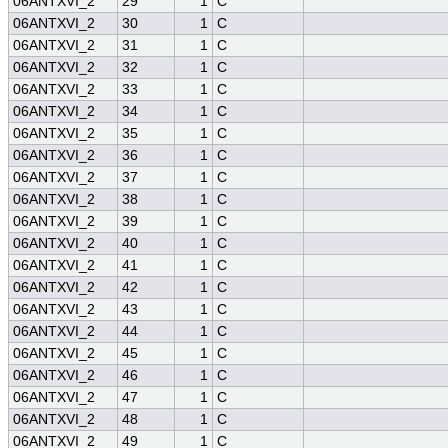
06ANTXVI_2
29
1
C
06ANTXVI_2
30
1
C
06ANTXVI_2
31
1
C
06ANTXVI_2
32
1
C
06ANTXVI_2
33
1
C
06ANTXVI_2
34
1
C
06ANTXVI_2
35
1
C
06ANTXVI_2
36
1
C
06ANTXVI_2
37
1
C
06ANTXVI_2
38
1
C
06ANTXVI_2
39
1
C
06ANTXVI_2
40
1
C
06ANTXVI_2
41
1
C
06ANTXVI_2
42
1
C
06ANTXVI_2
43
1
C
06ANTXVI_2
44
1
C
06ANTXVI_2
45
1
C
06ANTXVI_2
46
1
C
06ANTXVI_2
47
1
C
06ANTXVI_2
48
1
C
06ANTXVI_2
49
1
C