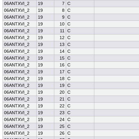
06ANTXVI_2
19
7
C
06ANTXVI_2
19
8
C
06ANTXVI_2
19
9
C
06ANTXVI_2
19
10
C
06ANTXVI_2
19
11
C
06ANTXVI_2
19
12
C
06ANTXVI_2
19
13
C
06ANTXVI_2
19
14
C
06ANTXVI_2
19
15
C
06ANTXVI_2
19
16
C
06ANTXVI_2
19
17
C
06ANTXVI_2
19
18
C
06ANTXVI_2
19
19
C
06ANTXVI_2
19
20
C
06ANTXVI_2
19
21
C
06ANTXVI_2
19
22
C
06ANTXVI_2
19
23
C
06ANTXVI_2
19
24
C
06ANTXVI_2
19
25
C
06ANTXVI_2
19
26
C