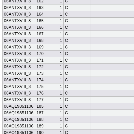
06ANTXVIII_3
162
1
C
06ANTXVIII_3
163
1
C
06ANTXVIII_3
164
1
C
06ANTXVIII_3
165
1
C
06ANTXVIII_3
166
1
C
06ANTXVIII_3
167
1
C
06ANTXVIII_3
168
1
C
06ANTXVIII_3
169
1
C
06ANTXVIII_3
170
1
C
06ANTXVIII_3
171
1
C
06ANTXVIII_3
172
1
C
06ANTXVIII_3
173
1
C
06ANTXVIII_3
174
1
C
06ANTXVIII_3
175
1
C
06ANTXVIII_3
176
1
C
06ANTXVIII_3
177
1
C
06AQ19851106
185
1
C
06AQ19851106
187
1
C
06AQ19851106
188
1
C
06AQ19851106
189
1
C
06AQ19851106
190
1
C