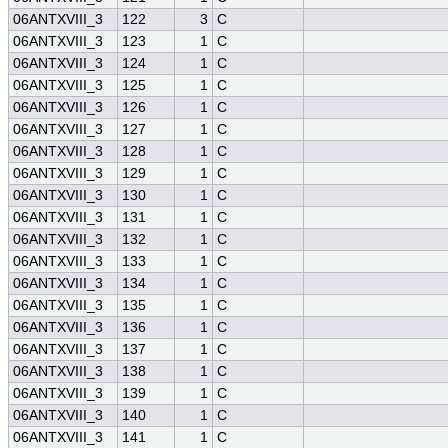
06ANTXVIII_3
122
3
C
06ANTXVIII_3
123
1
C
06ANTXVIII_3
124
1
C
06ANTXVIII_3
125
1
C
06ANTXVIII_3
126
1
C
06ANTXVIII_3
127
1
C
06ANTXVIII_3
128
1
C
06ANTXVIII_3
129
1
C
06ANTXVIII_3
130
1
C
06ANTXVIII_3
131
1
C
06ANTXVIII_3
132
1
C
06ANTXVIII_3
133
1
C
06ANTXVIII_3
134
1
C
06ANTXVIII_3
135
1
C
06ANTXVIII_3
136
1
C
06ANTXVIII_3
137
1
C
06ANTXVIII_3
138
1
C
06ANTXVIII_3
139
1
C
06ANTXVIII_3
140
1
C
06ANTXVIII_3
141
1
C