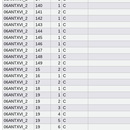
06ANTXVI_2
140
1
C
06ANTXVI_2
141
2
C
06ANTXVI_2
142
1
C
06ANTXVI_2
143
1
C
06ANTXVI_2
144
1
C
06ANTXVI_2
145
1
C
06ANTXVI_2
146
1
C
06ANTXVI_2
147
1
C
06ANTXVI_2
148
1
C
06ANTXVI_2
149
2
C
06ANTXVI_2
15
2
C
06ANTXVI_2
16
1
C
06ANTXVI_2
17
2
C
06ANTXVI_2
18
1
C
06ANTXVI_2
19
1
C
06ANTXVI_2
19
2
C
06ANTXVI_2
19
3
C
06ANTXVI_2
19
4
C
06ANTXVI_2
19
5
C
06ANTXVI_2
19
6
C