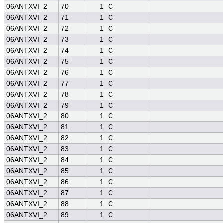
06ANTXVI_2
70
1
C
06ANTXVI_2
71
1
C
06ANTXVI_2
72
1
C
06ANTXVI_2
73
1
C
06ANTXVI_2
74
1
C
06ANTXVI_2
75
1
C
06ANTXVI_2
76
1
C
06ANTXVI_2
77
1
C
06ANTXVI_2
78
1
C
06ANTXVI_2
79
1
C
06ANTXVI_2
80
1
C
06ANTXVI_2
81
1
C
06ANTXVI_2
82
1
C
06ANTXVI_2
83
1
C
06ANTXVI_2
84
1
C
06ANTXVI_2
85
1
C
06ANTXVI_2
86
1
C
06ANTXVI_2
87
1
C
06ANTXVI_2
88
1
C
06ANTXVI_2
89
1
C