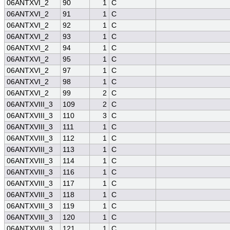
06ANTXVI_2
90
1
C
06ANTXVI_2
91
1
C
06ANTXVI_2
92
1
C
06ANTXVI_2
93
1
C
06ANTXVI_2
94
1
C
06ANTXVI_2
95
1
C
06ANTXVI_2
97
1
C
06ANTXVI_2
98
1
C
06ANTXVI_2
99
2
C
06ANTXVIII_3
109
2
C
06ANTXVIII_3
110
3
C
06ANTXVIII_3
111
1
C
06ANTXVIII_3
112
1
C
06ANTXVIII_3
113
1
C
06ANTXVIII_3
114
1
C
06ANTXVIII_3
116
1
C
06ANTXVIII_3
117
1
C
06ANTXVIII_3
118
1
C
06ANTXVIII_3
119
1
C
06ANTXVIII_3
120
1
C
06ANTXVIII_3
121
1
C