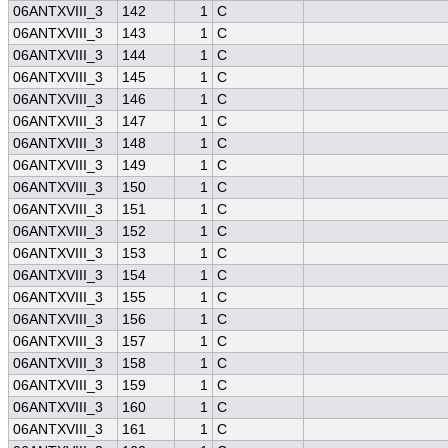
06ANTXVIII_3
142
1
C
06ANTXVIII_3
143
1
C
06ANTXVIII_3
144
1
C
06ANTXVIII_3
145
1
C
06ANTXVIII_3
146
1
C
06ANTXVIII_3
147
1
C
06ANTXVIII_3
148
1
C
06ANTXVIII_3
149
1
C
06ANTXVIII_3
150
1
C
06ANTXVIII_3
151
1
C
06ANTXVIII_3
152
1
C
06ANTXVIII_3
153
1
C
06ANTXVIII_3
154
1
C
06ANTXVIII_3
155
1
C
06ANTXVIII_3
156
1
C
06ANTXVIII_3
157
1
C
06ANTXVIII_3
158
1
C
06ANTXVIII_3
159
1
C
06ANTXVIII_3
160
1
C
06ANTXVIII_3
161
1
C