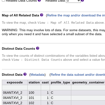
Related Data Counts
Related Data
Map of All Related Data
(
Refine the map and/or download the i
To view the map, check
above.
View : Map of All Related Data
WARNING: This may involve lots of data. For some datasets, this may
only when you need it and have selected a small subset of the data.
Distinct Data Counts
To view the counts of distinct combinations of the variables listed abo
check
above and select a value for
View : Distinct Data Counts
Distinct Data
(
Metadata
) (
Refine the data subset and/or downl
expocode
station
cast
profile_type
geometry_container
06ANTXVI_2
100
1
C
06ANTXVI_2
101
1
C
06ANTXVI_2
102
1
C